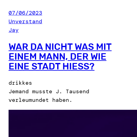
07/06/2023
Unverstand
Jay
WAR DA NICHT WAS MIT
EINEM MANN, DER WIE
EINE STADT HIESS?
drikkes
Jemand musste J. Tausend
verleumundet haben.