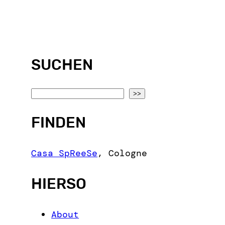
SUCHEN
S
>>
e
FINDEN
a
r
c
Casa SpReeSe
,
Cologne
h
HIERSO
About