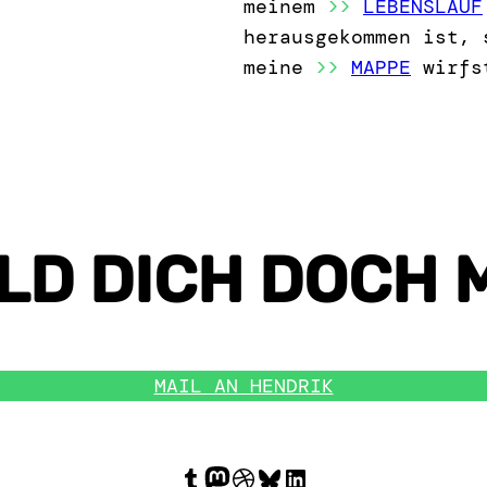
meinem
>>
LEBENSLAUF
herausgekommen ist, 
meine
>>
MAPPE
wirfs
LD DICH DOCH 
MAIL AN HENDRIK
Tumblr
Mastodon
Dribbble
Bluesky
LinkedIn