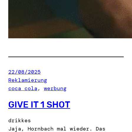
22/08/2025
Reklamierung
coca cola
, 
werbung
GIVE IT 1 SHOT
drikkes
Jaja, Hornbach mal wieder. Das