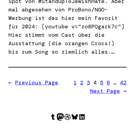
Spot von #StandUpToJewishHate. Aber
mal abgesehen von ProBono/NGO-
Werbung ist das hier mein Favorit
für 2024: [youtube v=”zo8PQgark7c”]
Hier stimmt vom Cast über die
Ausstattung (die orangen Crocs!)
bis zum Song so ziemlich alles.…
←
Previous Page
1
2
3
4
5
6
…
42
Next Page
→
Tumblr
Mastodon
Dribbble
Bluesky
LinkedIn