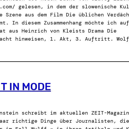
.com/ gelesen, in dem der slowenische Ku
e Szene aus dem Film Die üblichen Verdäc
mt. In diesem Zusammenhang möchte ich au
at aus Heinrich von Kleists Drama Die
acht hinweisen, 1. Akt, 3. Auftritt. Wol
IT IN MODE
nstein schreibt im aktuellen ZEIT-Magazi
aar richtige Dinge über Journalisten, di
r im Fall Wulff – in ihren Artikeln und 