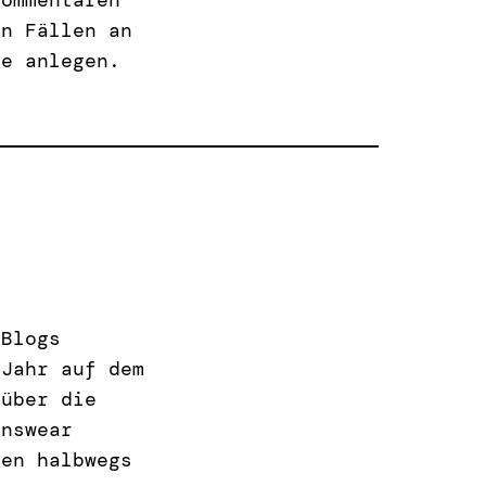
en Fällen an
be anlegen.
 Blogs
 Jahr auf dem
 über die
enswear
nen halbwegs