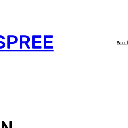
SPREE
Wor
EN