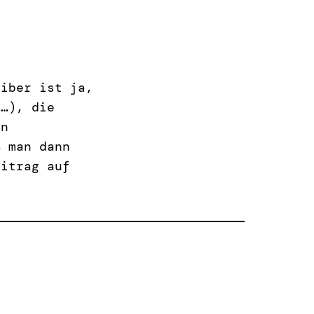
eiber ist ja,
(…), die
en
ß man dann
eitrag auf