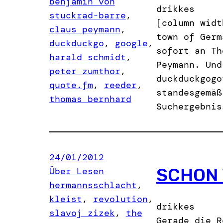
benjamin von
drikkes
stuckrad-barre
, 
[column widt
claus peymann
, 
town of Germ
duckduckgo
, 
google
, 
sofort an Th
harald schmidt
, 
Peymann. Und
peter zumthor
, 
duckduckgogo
quote.fm
, 
reeder
, 
standesgemäß
thomas bernhard
Suchergebnis
24/01/2012
SCHON 
Über Lesen
hermannsschlacht
, 
kleist
, 
revolution
, 
drikkes
slavoj zizek
, 
the
Gerade die R