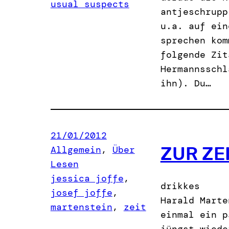
usual suspects
antjeschrupp
u.a. auf ein
sprechen kom
folgende Zit
Hermannsschl
ihn). Du…
21/01/2012
ZUR ZE
Allgemein
, 
Über
Lesen
jessica joffe
, 
drikkes
josef joffe
, 
Harald Marte
martenstein
, 
zeit
einmal ein p
jüngst wiede