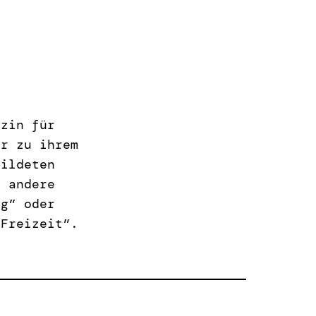
azin für
er zu ihrem
bildeten
, andere
ug” oder
“Freizeit”.