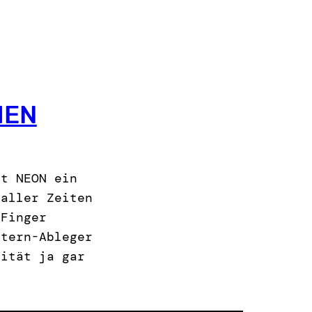
IEN
ft NEON ein
 aller Zeiten
 Finger
Stern-Ableger
lität ja gar