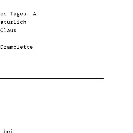
des Tages. A
natürlich
 Claus
 Dramolette
k bei