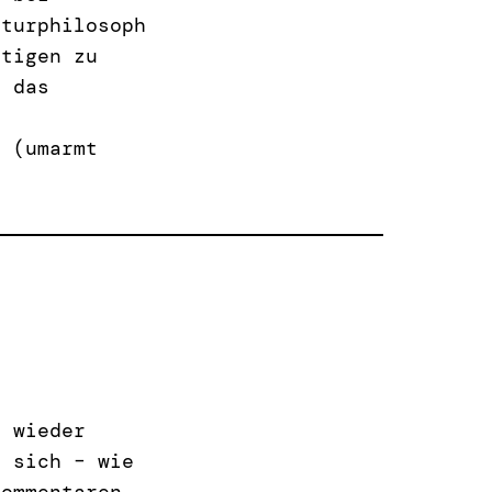
lturphilosoph
htigen zu
f das
f (umarmt
n wieder
e sich – wie
Kommentaren