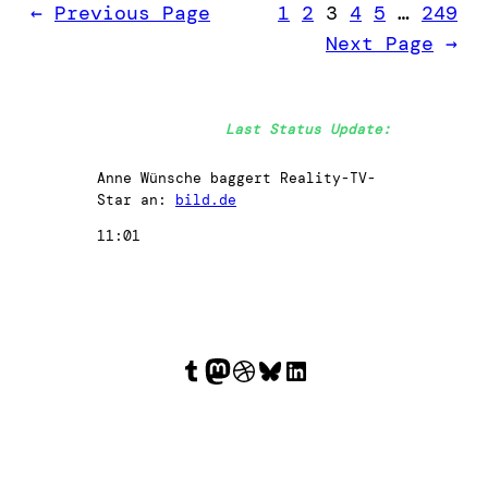
←
Previous Page
1
2
3
4
5
…
249
Next Page
→
Last Status Update:
Anne Wünsche baggert Reality-TV-
Star an:
bild.de
11:01
Tumblr
Mastodon
Dribbble
Bluesky
LinkedIn