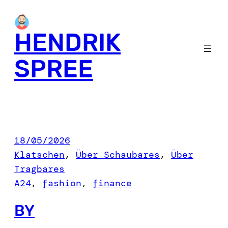
Skip
to
HENDRIK
content
SPREE
18/05/2026
Klatschen
, 
Über Schaubares
, 
Über
Tragbares
A24
, 
fashion
, 
finance
BY