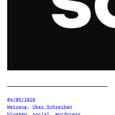
04/05/2026
Netzeug
, 
Über Schreiben
bloggen
, 
social
, 
wordpress