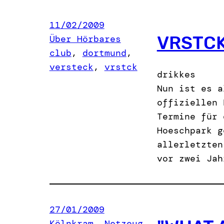
11/02/2009
VRSTC
Über Hörbares
club
, 
dortmund
, 
versteck
, 
vrstck
drikkes
Nun ist es a
offiziellen 
Termine für 
Hoeschpark g
allerletzten
vor zwei Jah
27/01/2009
Kölnkram
, 
Netzeug
, 