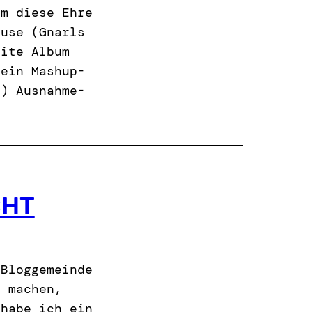
hm diese Ehre
ouse (Gnarls
hite Album
 ein Mashup-
t) Ausnahme-
CHT
 Bloggemeinde
u machen,
 habe ich ein