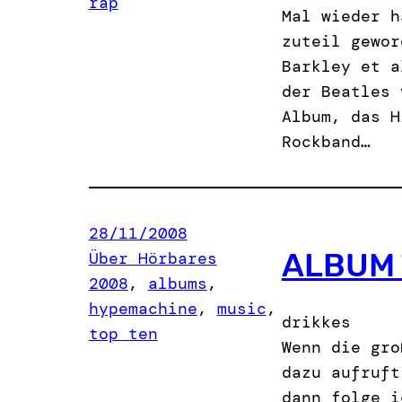
rap
Mal wieder h
zuteil gewor
Barkley et a
der Beatles 
Album, das H
Rockband…
28/11/2008
ALBUM 
Über Hörbares
2008
, 
albums
, 
hypemachine
, 
music
, 
drikkes
top ten
Wenn die gro
dazu aufruft
dann folge i