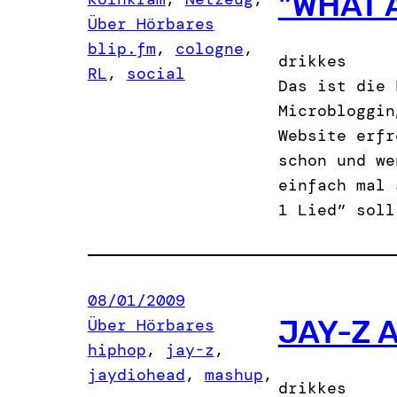
"WHAT 
Über Hörbares
blip.fm
, 
cologne
, 
drikkes
RL
, 
social
Das ist die 
Microbloggin
Website erfr
schon und we
einfach mal 
1 Lied” soll
08/01/2009
JAY-Z 
Über Hörbares
hiphop
, 
jay-z
, 
jaydiohead
, 
mashup
, 
drikkes