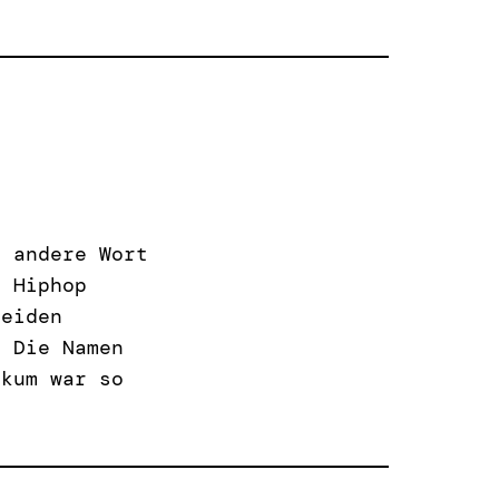
s andere Wort
r Hiphop
beiden
. Die Namen
ikum war so