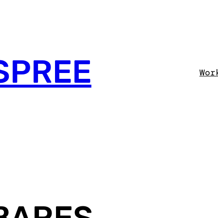
SPREE
Wor
BARES