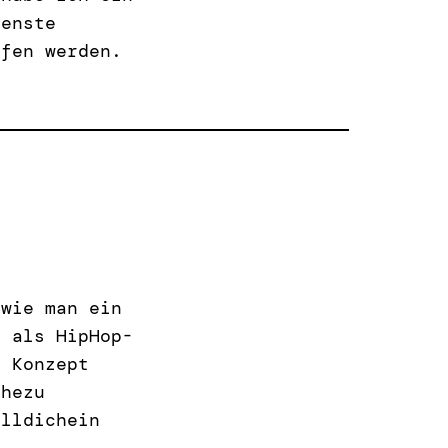
denste
rfen werden.
 wie man ein
t als HipHop-
s Konzept
ahezu
elldichein