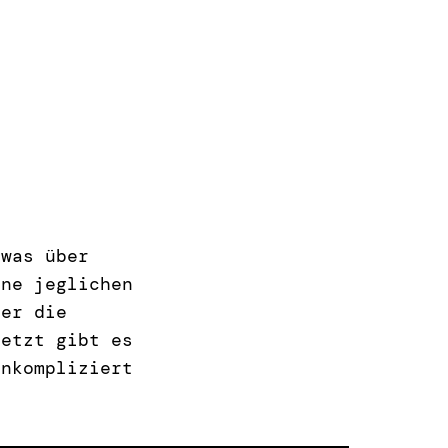
twas über
hne jeglichen
ber die
Jetzt gibt es
unkompliziert