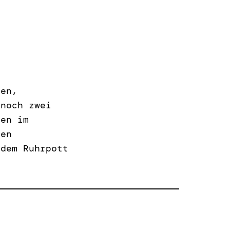
hen,
 noch zwei
den im
den
 dem Ruhrpott