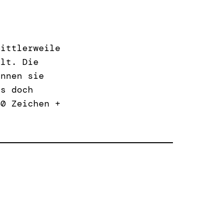
mittlerweile
llt. Die
ennen sie
es doch
40 Zeichen +