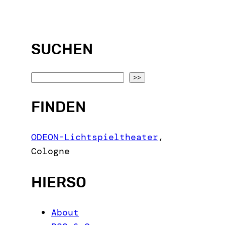
SUCHEN
S
>>
e
FINDEN
a
r
c
ODEON-Lichtspieltheater
,
h
Cologne
HIERSO
About