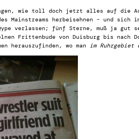
ngen, wie toll doch jetzt alles auf die A
des Mainstreams herbeisehnen – und sich i
Qype verlassen; fünf Sterne, muß ja gut s
elnen Frittenbude von Duisburg bis nach D
men herauszufinden, wo man
im Ruhrgebiet 