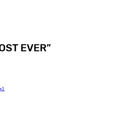
OST EVER
”
ml