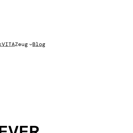
k
VITA
Zeug
Blog
 EVER